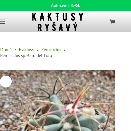
Založeno 1984.
Skip
to
Shopping
content
cart
Domů
Kaktusy
Ferocactus
Ferocactus sp Baro del Toro