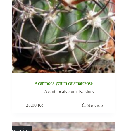
Acanthocalycium catamarcense
Acanthocalycium
,
Kaktusy
Čtěte více
28,00
Kč
Vyprodáno