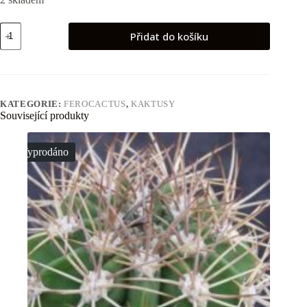
Ferocactus
Přidat do košíku
sp
Baro
del
Toro
množství
KATEGORIE:
FEROCACTUS
,
KAKTUSY
Související produkty
Vyprodáno