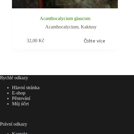
Acanthocalycium glaucum
Acanthocalycium
,
Kaktusy
Čtěte více
32,00
Kč
Rychlé odkazy
Hlavní stránka
E-shop
Pěstování
Můj účet
Právní odkazy
Kontakt