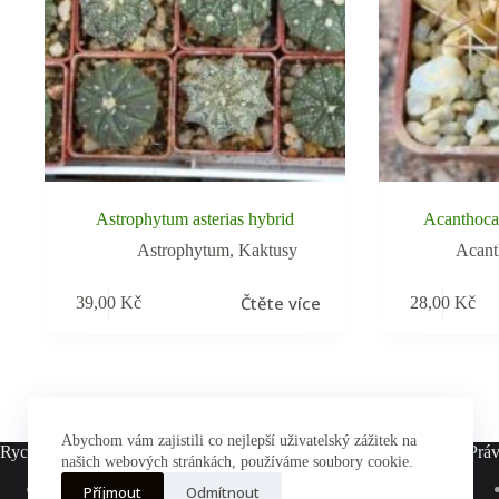
Astrophytum asterias hybrid
Acanthoca
Astrophytum
,
Kaktusy
Acant
Čtěte více
39,00
Kč
28,00
Kč
Abychom vám zajistili co nejlepší uživatelský zážitek na
Rychlé odkazy
Práv
našich webových stránkách, používáme soubory cookie.
Hlavní stránka
Příjmout
Odmítnout