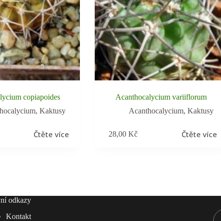
lycium copiapoides
Acanthocalycium variiflorum
hocalycium
,
Kaktusy
Acanthocalycium
,
Kaktusy
Čtěte více
Čtěte více
28,00
Kč
ní odkazy
Kontakt