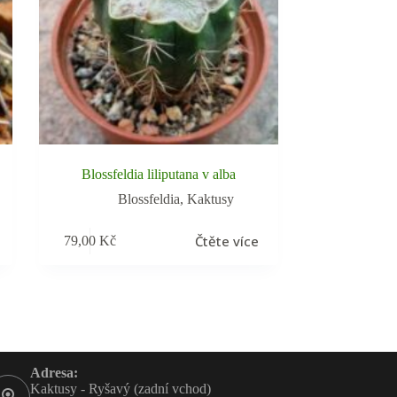
Blossfeldia liliputana v alba
Blossfeldia
,
Kaktusy
Čtěte více
79,00
Kč
Adresa:
Kaktusy - Ryšavý (zadní vchod)