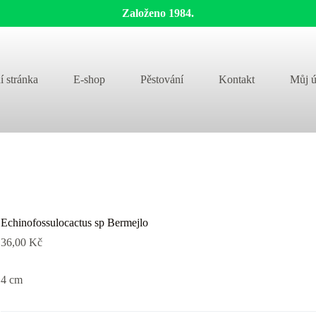
Založeno 1984.
í stránka
E-shop
Pěstování
Kontakt
Můj ú
Echinofossulocactus sp Bermejlo
36,00
Kč
4 cm