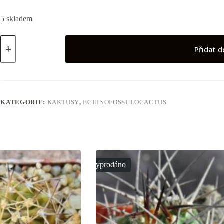
5 skladem
Echinofossulocactus
sp
Přidat d
Bermejlo
množství
KATEGORIE:
KAKTUSY
,
ECHINOFOSSULOCACTUS
Vyprodáno