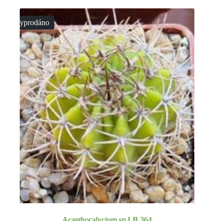
Vyprodáno
Acanthocalycium sp LB 364