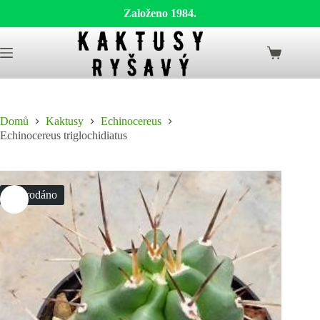
Založeno 1984.
Skip
to
Shopping
content
cart
Domů
Kaktusy
Echinocereus
Echinocereus triglochidiatus
Vyprodáno