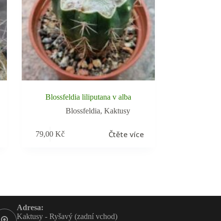
Blossfeldia liliputana v alba
Blossfeldia
,
Kaktusy
Čtěte více
79,00
Kč
Adresa:
Kaktusy - Ryšavý (zadní vchod)