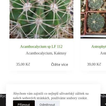
Acanthocalycium sp LF 112
Astrophyt
Acanthocalycium
,
Kaktusy
Ast
Čtěte více
35,00
Kč
39,00
Kč
Abychom vám zajistili co nejlepší uživatelský zážitek na
Rychlé odkazy
Práv
našich webových stránkách, používáme soubory cookie.
Hlavní stránka
Příjmout
Odmítnout