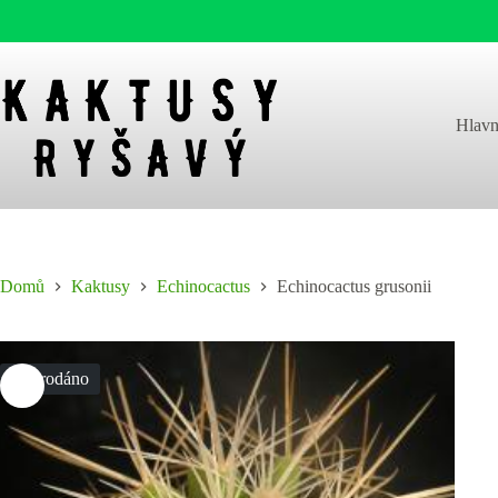
Skip
to
content
Hlavn
Domů
Kaktusy
Echinocactus
Echinocactus grusonii
Vyprodáno