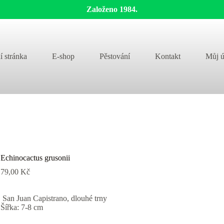
Založeno 1984.
í stránka
E-shop
Pěstování
Kontakt
Můj ú
Echinocactus grusonii
79,00
Kč
San Juan Capistrano, dlouhé trny
Šířka: 7-8 cm