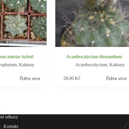
um asterias hybrid
Acanthocalycium thionanthum
rophytum
,
Kaktusy
Acanthocalycium
,
Kaktusy
Čtěte více
Čtěte více
28,00
Kč
ní odkazy
Kontakt