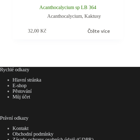
Acanthocalycium sp LB 364
Acanthocalycium
,
Kaktusy
Čtěte více
32,00
Kč
Rychlé odkazy
Hlavní stránka
E-shop
Pěstování
Můj účet
Právní odkazy
Kontakt
Obchodní podmínky
Zásady ochrany osobních údajů (GDPR)