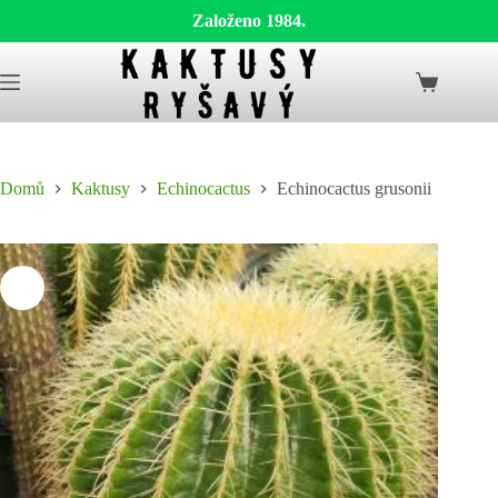
Založeno 1984.
Skip
to
Shopping
content
cart
Domů
Kaktusy
Echinocactus
Echinocactus grusonii