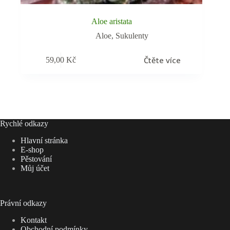
Aloe aristata
Aloe
,
Sukulenty
Čtěte více
59,00
Kč
Rychlé odkazy
Hlavní stránka
E-shop
Pěstování
Můj účet
Právní odkazy
Kontakt
Obchodní podmínky