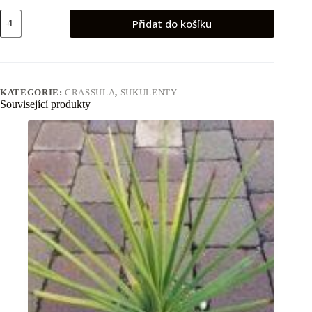
Crassula
Přidat do košíku
lycopoides
množství
KATEGORIE:
CRASSULA
,
SUKULENTY
Související produkty