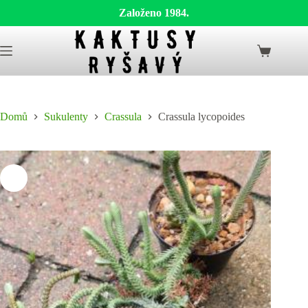
Založeno 1984.
Skip
to
Shopping
content
cart
Domů
Sukulenty
Crassula
Crassula lycopoides