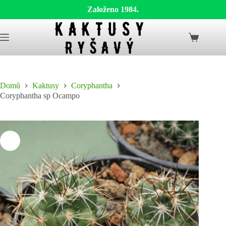
Založeno 1984.
Skip
to
Shopping
content
cart
Domů
Kaktusy
Coryphantha
Coryphantha sp Ocampo