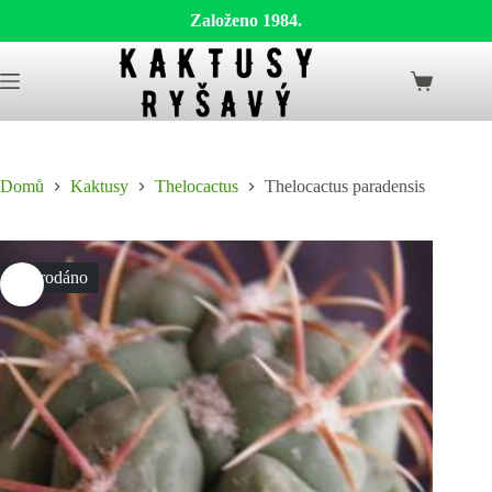
Založeno 1984.
Skip
to
Shopping
content
cart
Domů
Kaktusy
Thelocactus
Thelocactus paradensis
Vyprodáno