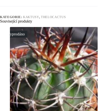
KATEGORIE:
KAKTUSY
,
THELOCACTUS
Související produkty
Vyprodáno