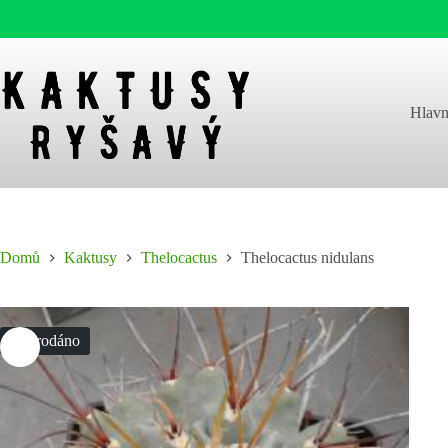
Skip
to
content
Hlavn
Domů
Kaktusy
Thelocactus
Thelocactus nidulans
Vyprodáno