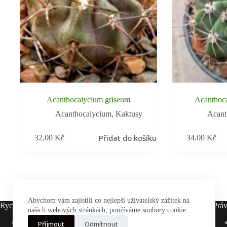
Acanthocalycium griseum
Acanthoc
Acanthocalycium
,
Kaktusy
Acant
Přidat do košíku
32,00
Kč
34,00
Kč
Abychom vám zajistili co nejlepší uživatelský zážitek na
Rychlé odkazy
Práv
našich webových stránkách, používáme soubory cookie.
Hlavní stránka
Příjmout
Odmítnout