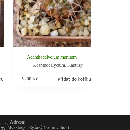
Acanthocalycium munitum
Acanthocalycium
,
Kaktusy
ku
Přidat do košíku
28,00
Kč
Adresa:
Kaktusy - Ryšavý (zadní vchod)