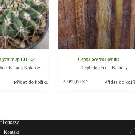
alycium sp LB 364
Cephalocereus senilis
hocalycium
,
Kaktusy
Cephalocereus
,
Kaktusy
Přidat do košíku
Přidat do koší
2 .999,00
Kč
ní odkazy
Kontakt