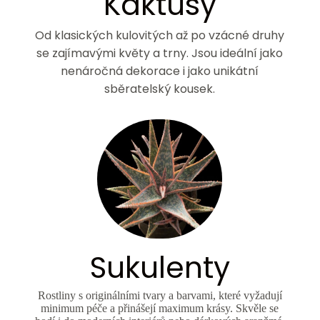
Kaktusy
Od klasických kulovitých až po vzácné druhy
se zajímavými květy a trny. Jsou ideální jako
nenáročná dekorace i jako unikátní
sběratelský kousek.
Sukulenty
Rostliny s originálními tvary a barvami, které vyžadují
minimum péče a přinášejí maximum krásy. Skvěle se