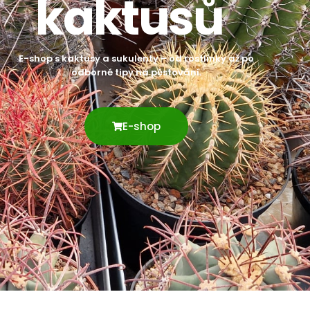
kaktusů
E-shop s kaktusy a sukulenty – od rostlinky až po
odborné tipy na pěstování.
E-shop