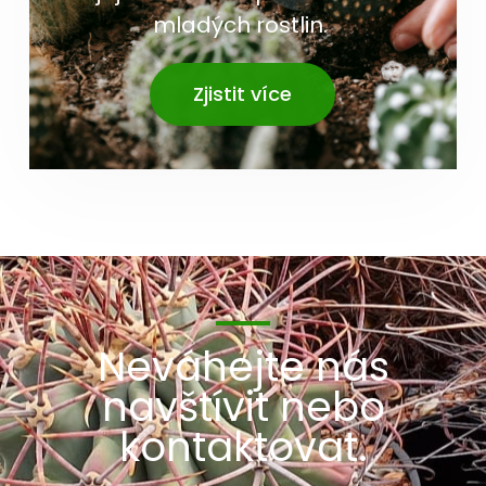
mladých rostlin.
Zjistit více
Neváhejte nás
navštívit nebo
kontaktovat.