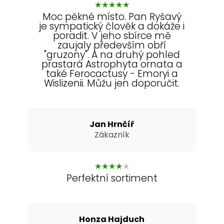
★
★
★
★
★
Moc pěkné místo. Pan Ryšavý
je sympatický člověk a dokáže i
poradit. V jeho sbírce mě
zaujaly především obří
"gruzony". A na druhý pohled
prastará Astrophyta ornata a
také Ferocactusy - Emoryi a
Wislizenii. Můžu jen doporučit.
Jan Hrnčíř
Zákazník
★
★
★
★
★
Perfektní sortiment
Honza Hajduch