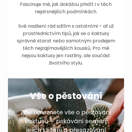
Fascinuje mě, jak dokážou přežít i v těch
nejdrsnějších podmínkách.
Své nadšení rád sdílím s ostatními – ať už
prostřednictvím tipů, jak se o kaktusy
správně starat nebo samotným prodejem
těch nejzajímavějších kousků. Pro mě
nejsou kaktusy jen rostliny, ale součást
životního stylu.
Vše o pěstování
Zde naleznete vše o pěstování
kaktusů – získávání semen,
jejich klíčení a přesazování