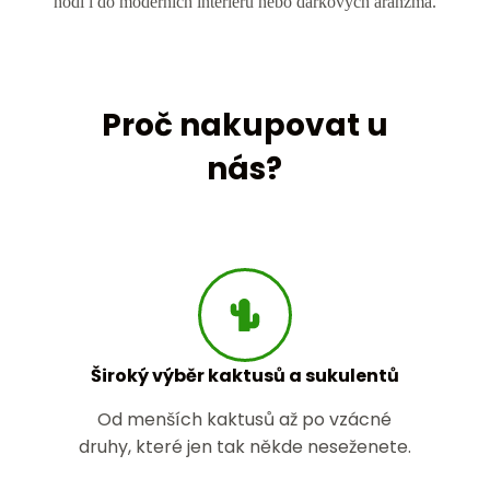
hodí i do moderních interiérů nebo dárkových aranžmá.
Proč nakupovat u
nás?
Široký výběr kaktusů a sukulentů
Od menších kaktusů až po vzácné
druhy, které jen tak někde neseženete.