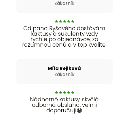
Zákazník
★
★
★
★
★
Od pana Ryšavého dostávám
kaktusy a sukulenty vždy
rychle po objednávce, za
rozumnou cenu a v top kvalitě.
Míla Rejlková
Zákazník
★
★
★
★
★
Nádherné kaktusy, skvělá
odborná obsluha, velmi
doporučuji.😀