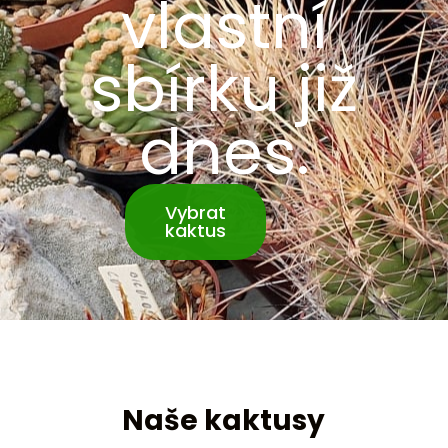
vlastní
sbírku již
dnes.
Vybrat
kaktus
Naše kaktusy