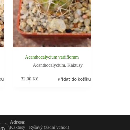
Acanthocalycium variiflorum
Acanthocalycium
,
Kaktusy
ku
Přidat do košíku
32,00
Kč
Adresa:
Kaktusy - Ryšavý (zadní vchod)