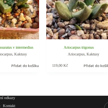
ssuratus v intermedius
Ariocarpus trigonus
iocarpus
,
Kaktusy
Ariocarpus
,
Kaktusy
Přidat do košíku
Přidat do koší
119,00
Kč
ní odkazy
Kontakt