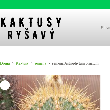
Skip
to
content
Hlavn
Domů
Kaktusy
semena
semena Astrophytum ornatum