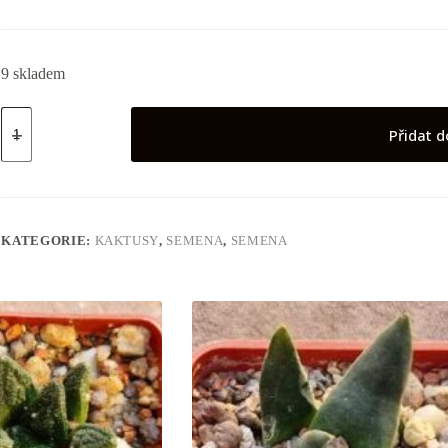
9 skladem
semena
Astrophytum
Přidat d
ornatum
množství
KATEGORIE:
KAKTUSY
,
SEMENA
,
SEMENA