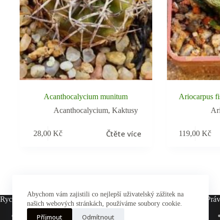
Acanthocalycium munitum
Ariocarpus fi
Acanthocalycium
,
Kaktusy
Ar
Čtěte více
28,00
Kč
119,00
Kč
Abychom vám zajistili co nejlepší uživatelský zážitek na
Rychlé odkazy
Práv
našich webových stránkách, používáme soubory cookie.
Hlavní stránka
Příjmout
Odmítnout