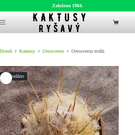
Založeno 1984.
Skip
to
Shopping
content
cart
Domů
Kaktusy
Oreocereus
Oreocereus trollii
Vyprodáno