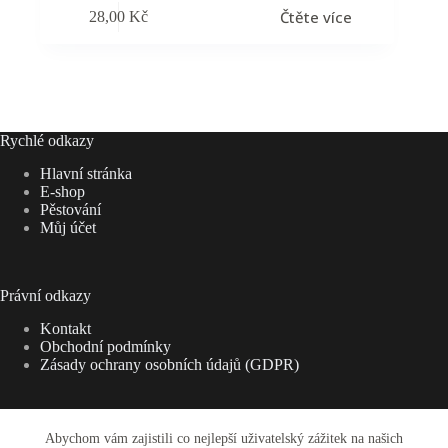
Čtěte více
28,00
Kč
Rychlé odkazy
Hlavní stránka
E-shop
Pěstování
Můj účet
Právní odkazy
Kontakt
Obchodní podmínky
Zásady ochrany osobních údajů (GDPR)
Abychom vám zajistili co nejlepší uživatelský zážitek na našich
Adresa: