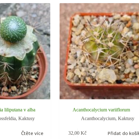
a liliputana v alba
Acanthocalycium variiflorum
ossfeldia
,
Kaktusy
Acanthocalycium
,
Kaktusy
Čtěte více
Přidat do koší
32,00
Kč