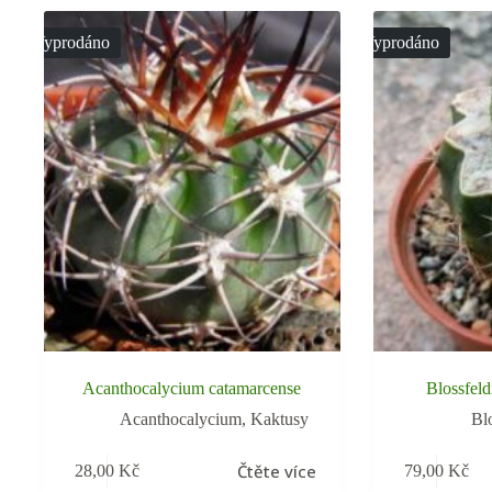
Vyprodáno
Vyprodáno
Acanthocalycium catamarcense
Blossfeldi
Acanthocalycium
,
Kaktusy
Bl
Čtěte více
28,00
Kč
79,00
Kč