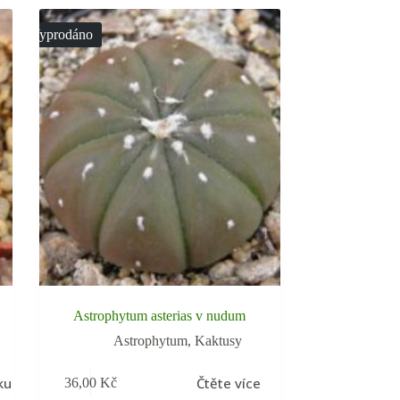
Vyprodáno
Astrophytum asterias v nudum
Astrophytum
,
Kaktusy
ku
Čtěte více
36,00
Kč