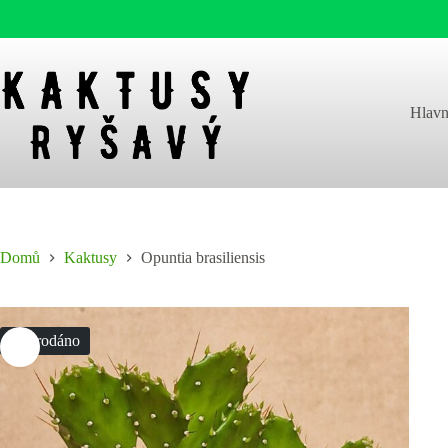
Skip
to
content
Hlavn
Domů
Kaktusy
Opuntia brasiliensis
Vyprodáno