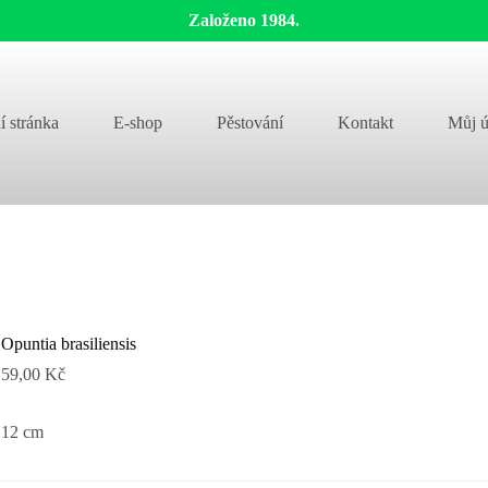
Založeno 1984.
í stránka
E-shop
Pěstování
Kontakt
Můj ú
Opuntia brasiliensis
59,00
Kč
12 cm