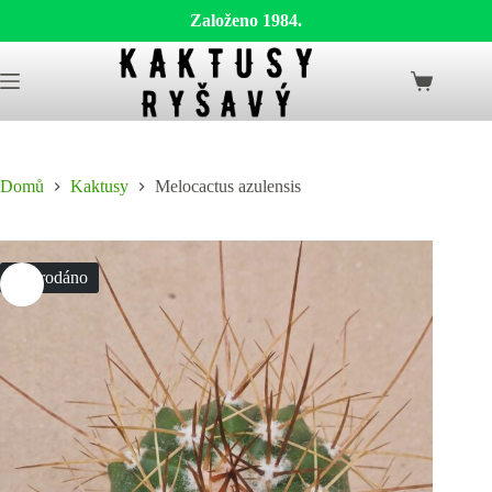
Založeno 1984.
Skip
to
Shopping
content
cart
Domů
Kaktusy
Melocactus azulensis
Vyprodáno