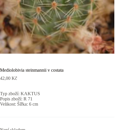
Mediolobivia steinmannii v costata
42,00
Kč
Typ zboží: KAKTUS
Popis zboží: R 71
Velikost: Šířka: 6 cm
Není skladem