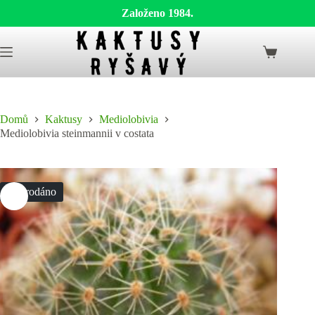
Založeno 1984.
Skip
to
Shopping
content
cart
Domů
Kaktusy
Mediolobivia
Mediolobivia steinmannii v costata
Vyprodáno