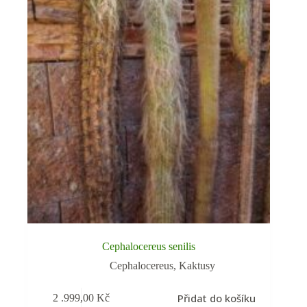
Cephalocereus senilis
Cephalocereus
,
Kaktusy
Přidat do košíku
2 .999,00
Kč