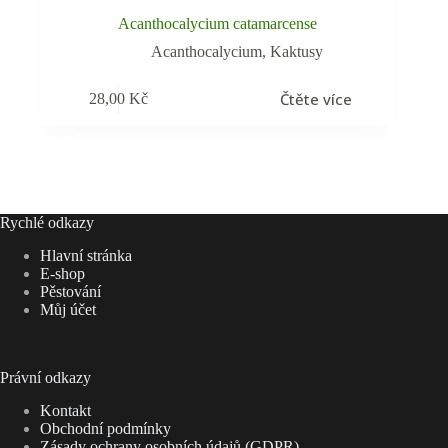
Acanthocalycium catamarcense
Acanthocalycium
,
Kaktusy
Čtěte více
28,00
Kč
Rychlé odkazy
Hlavní stránka
E-shop
Pěstování
Můj účet
Právní odkazy
Kontakt
Obchodní podmínky
Zásady ochrany osobních údajů (GDPR)