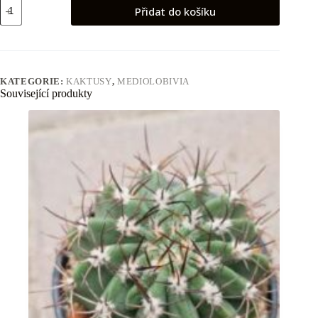
Mediolobivia
Přidat do košíku
pygmaea
množství
KATEGORIE:
KAKTUSY
,
MEDIOLOBIVIA
Související produkty