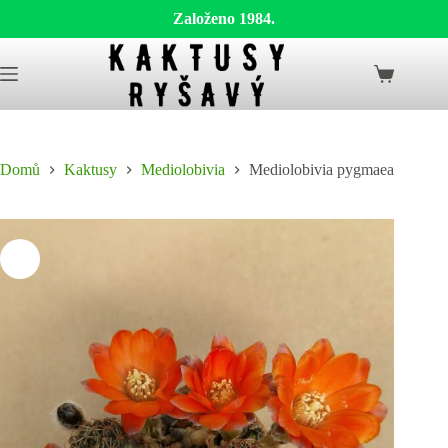
Založeno 1984.
Skip
to
Shopping
content
cart
Domů
Kaktusy
Mediolobivia
Mediolobivia pygmaea