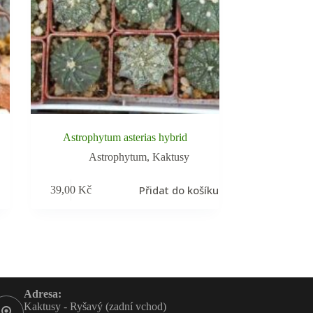
Astrophytum asterias hybrid
Astrophytum
,
Kaktusy
Přidat do košíku
39,00
Kč
Adresa:
Kaktusy - Ryšavý (zadní vchod)