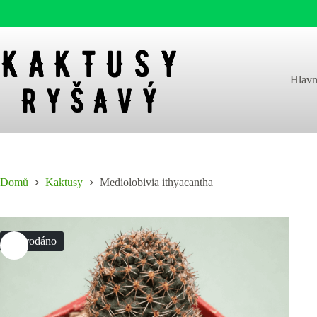
Skip
to
content
Hlavn
Domů
Kaktusy
Mediolobivia ithyacantha
Vyprodáno