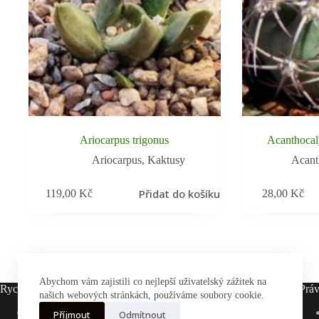
Ariocarpus trigonus
Acanthocal
Ariocarpus
,
Kaktusy
Acant
Přidat do košíku
119,00
Kč
28,00
Kč
Abychom vám zajistili co nejlepší uživatelský zážitek na
Rychlé odkazy
Práv
našich webových stránkách, používáme soubory cookie.
Hlavní stránka
Příjmout
Odmítnout