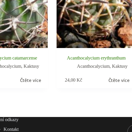
ycium catamarcense
Acanthocalycium erythranthum
hocalycium
,
Kaktusy
Acanthocalycium
,
Kaktusy
Čtěte více
Čtěte více
24,00
Kč
ní odkazy
Kontakt