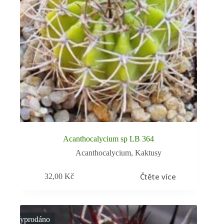
Acanthocalycium sp LB 364
Acanthocalycium
,
Kaktusy
Čtěte více
32,00
Kč
Vyprodáno