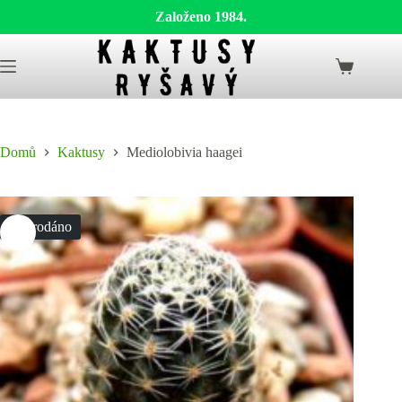
Založeno 1984.
Skip
to
Shopping
content
cart
Domů
Kaktusy
Mediolobivia haagei
Vyprodáno