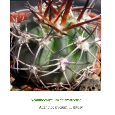
Acanthocalycium catamarcense
Acanthocalycium
,
Kaktusy