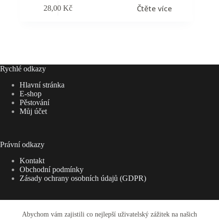
Čtěte více
28,00
Kč
Rychlé odkazy
Hlavní stránka
E-shop
Pěstování
Můj účet
Právní odkazy
Kontakt
Obchodní podmínky
Zásady ochrany osobních údajů (GDPR)
Abychom vám zajistili co nejlepší uživatelský zážitek na našich
Adresa: