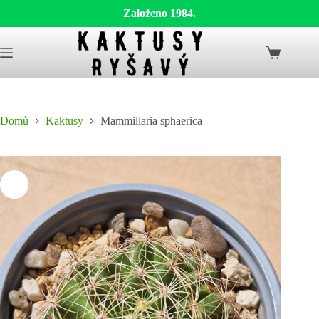
Založeno 1984.
Skip
to
Shopping
content
cart
Domů
Kaktusy
Mammillaria sphaerica