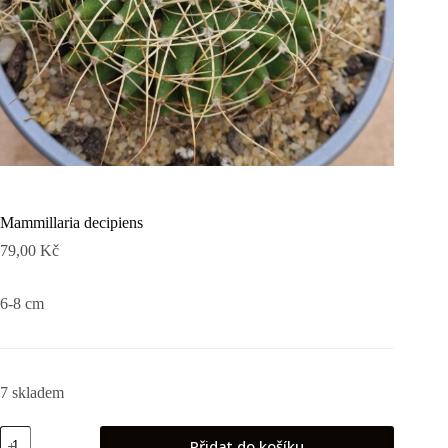
Mammillaria decipiens
79,00
Kč
6-8 cm
7 skladem
Mammillaria
Přidat do košíku