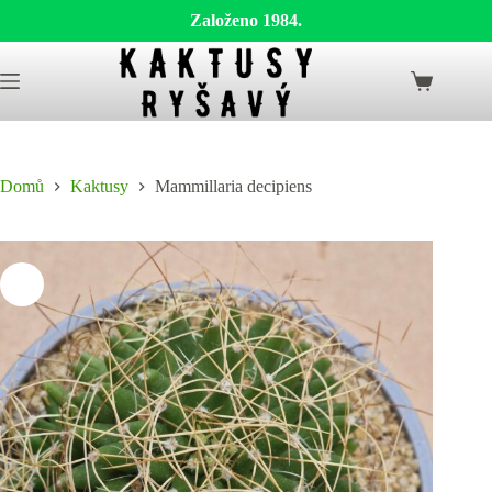
Založeno 1984.
Skip
to
Shopping
content
cart
Domů
Kaktusy
Mammillaria decipiens