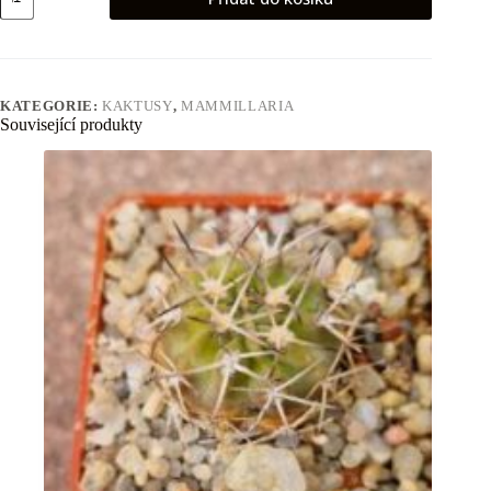
decipiens
množství
KATEGORIE:
KAKTUSY
,
MAMMILLARIA
Související produkty