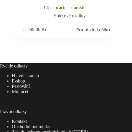
Cleistocactus straussii
Sbírkové rostliny
Přidat do košíku
1 .499,00
Kč
Rychlé odkazy
Hlavní stránka
E-shop
Pěstování
Můj účet
Právní odkazy
Kontakt
Obchodní podmínky
Zásady ochrany osobních údajů (GDPR)