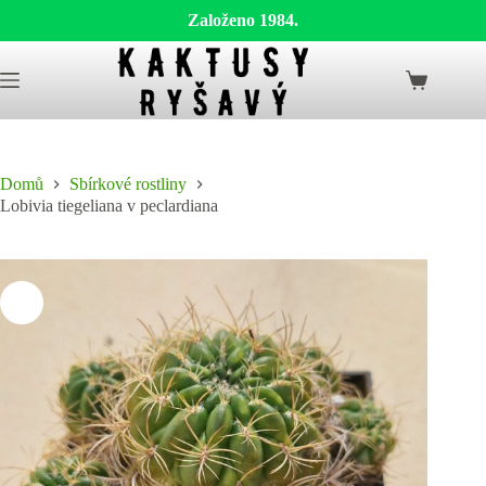
Založeno 1984.
Skip
to
Shopping
content
cart
Domů
Sbírkové rostliny
Lobivia tiegeliana v peclardiana