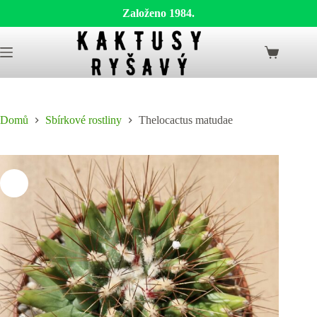
Založeno 1984.
Skip
to
Shopping
content
cart
Domů
Sbírkové rostliny
Thelocactus matudae