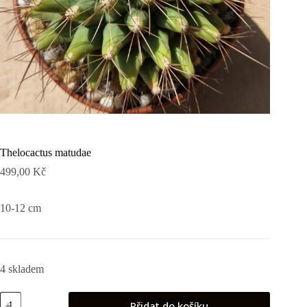
Thelocactus matudae
499,00
Kč
10-12 cm
4 skladem
Thelocactus
Přidat do košíku