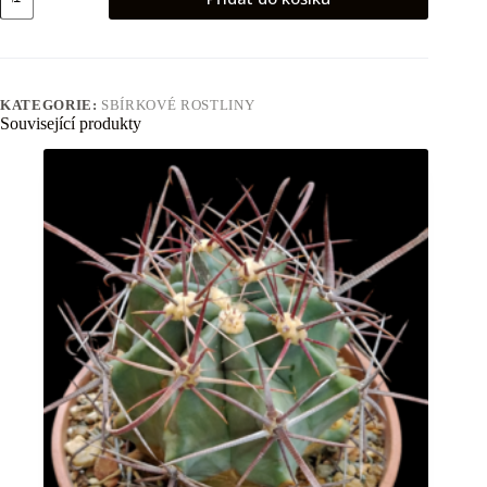
matudae
množství
KATEGORIE:
SBÍRKOVÉ ROSTLINY
Související produkty