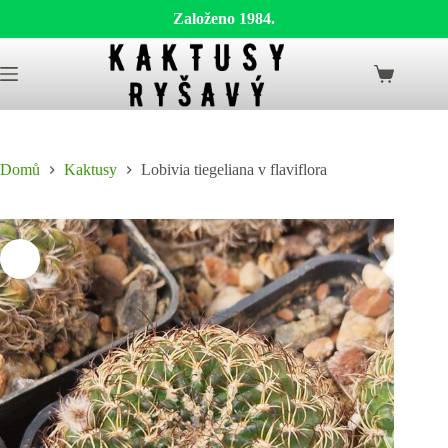
Založeno 1984.
Skip
to
Shopping
content
cart
Domů
Kaktusy
Lobivia tiegeliana v flaviflora