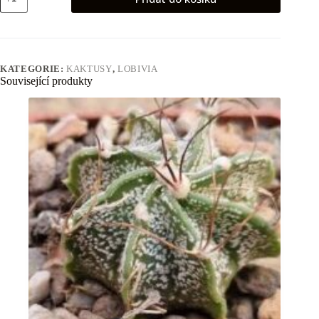
tiegeliana
v
flaviflora
množství
KATEGORIE:
KAKTUSY
,
LOBIVIA
Související produkty