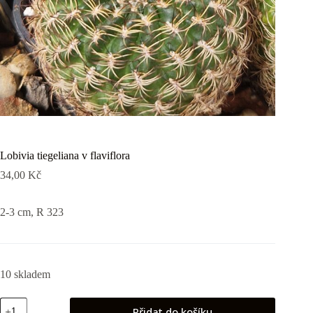
Lobivia tiegeliana v flaviflora
34,00
Kč
2-3 cm, R 323
10 skladem
Lobivia
Přidat do košíku