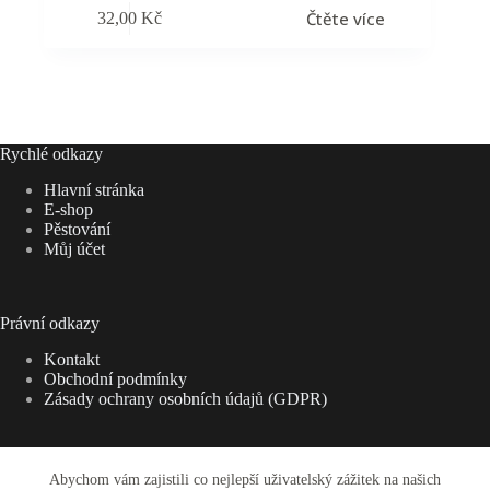
Čtěte více
32,00
Kč
Rychlé odkazy
Hlavní stránka
E-shop
Pěstování
Můj účet
Právní odkazy
Kontakt
Obchodní podmínky
Zásady ochrany osobních údajů (GDPR)
Abychom vám zajistili co nejlepší uživatelský zážitek na našich
Adresa: