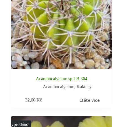
Acanthocalycium sp LB 364
Acanthocalycium
,
Kaktusy
Čtěte více
32,00
Kč
Vyprodáno