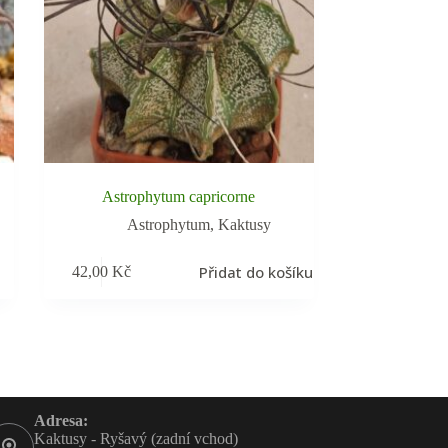
Astrophytum capricorne
Astrophytum
,
Kaktusy
Přidat do košíku
42,00
Kč
Adresa:
Kaktusy - Ryšavý (zadní vchod)