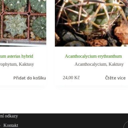
um asterias hybrid
Acanthocalycium erythranthum
rophytum
,
Kaktusy
Acanthocalycium
,
Kaktusy
Přidat do košíku
Čtěte více
24,00
Kč
ní odkazy
Kontakt