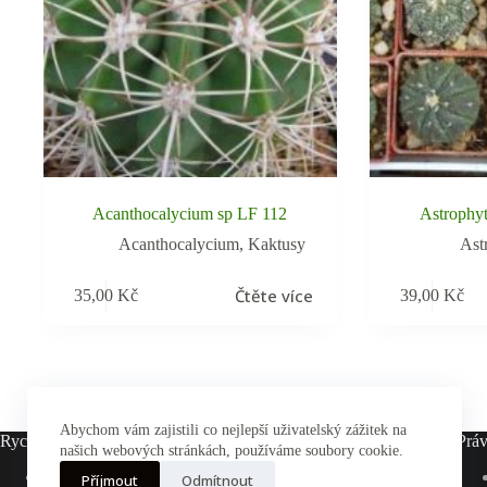
Acanthocalycium sp LF 112
Astrophyt
Acanthocalycium
,
Kaktusy
Ast
Čtěte více
35,00
Kč
39,00
Kč
Abychom vám zajistili co nejlepší uživatelský zážitek na
Rychlé odkazy
Práv
našich webových stránkách, používáme soubory cookie.
Hlavní stránka
Příjmout
Odmítnout