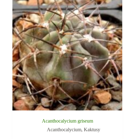
Acanthocalycium griseum
Acanthocalycium
,
Kaktusy