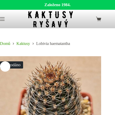
Založeno 1984.
Skip
to
Shopping
content
cart
Domů
Kaktusy
Lobivia haematantha
Vyprodáno