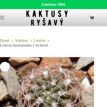
Založeno 1984.
Skip
to
Shopping
content
cart
Domů
Kaktusy
Lobivia
Lobivia haematantha v fechserii