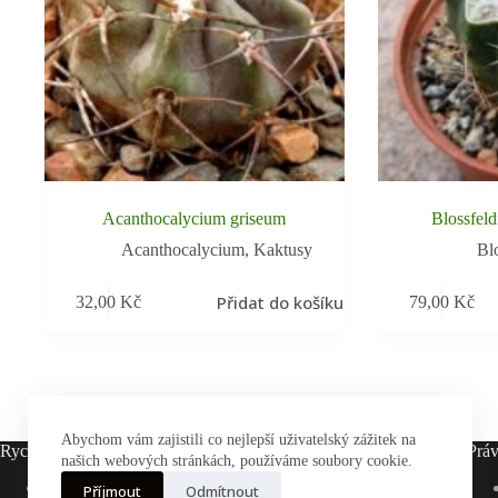
Acanthocalycium griseum
Blossfeldi
Acanthocalycium
,
Kaktusy
Bl
Přidat do košíku
32,00
Kč
79,00
Kč
Abychom vám zajistili co nejlepší uživatelský zážitek na
Rychlé odkazy
Práv
našich webových stránkách, používáme soubory cookie.
Hlavní stránka
Příjmout
Odmítnout