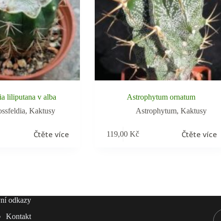
a liliputana v alba
Astrophytum ornatum
ossfeldia
,
Kaktusy
Astrophytum
,
Kaktusy
Čtěte více
Čtěte více
119,00
Kč
ní odkazy
Kontakt