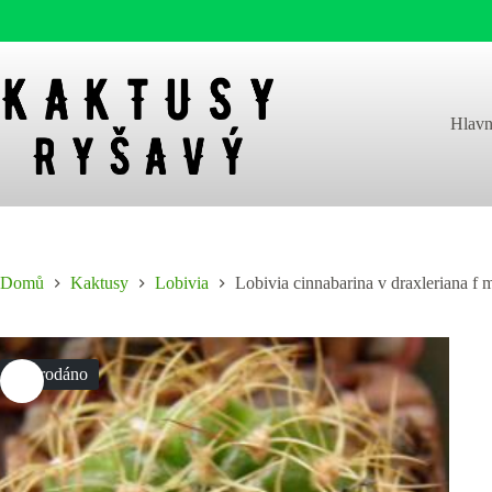
Skip
to
content
Hlavn
Domů
Kaktusy
Lobivia
Lobivia cinnabarina v draxleriana f 
Vyprodáno