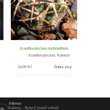
Acanthocalycium erythranthum
Acanthocalycium
,
Kaktusy
Čtěte více
24,00
Kč
Adresa:
Kaktusy - Ryšavý (zadní vchod)