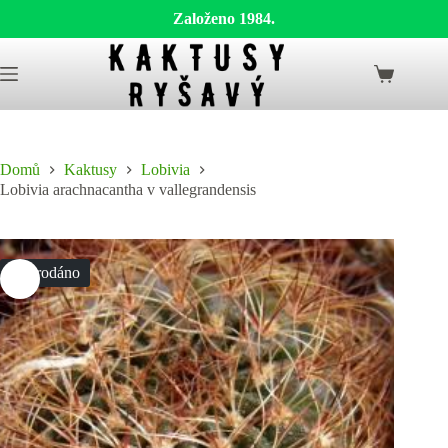
Založeno 1984.
Skip
to
Shopping
content
cart
Domů
Kaktusy
Lobivia
Lobivia arachnacantha v vallegrandensis
Vyprodáno