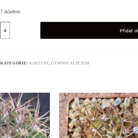
7 skladem
Gymnocalycium
stellatum
Přidat d
množství
KATEGORIE:
KAKTUSY
,
GYMNOCALYCIUM