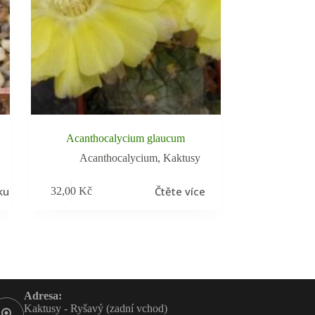
Acanthocalycium glaucum
Acanthocalycium
,
Kaktusy
ku
Čtěte více
32,00
Kč
Adresa:
Kaktusy - Ryšavý (zadní vchod)