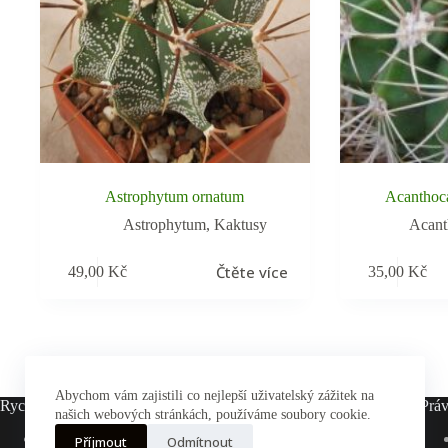
Astrophytum ornatum
Acanthoc
Astrophytum
,
Kaktusy
Acant
Čtěte více
49,00
Kč
35,00
Kč
Abychom vám zajistili co nejlepší uživatelský zážitek na
Rychlé odkazy
Práv
našich webových stránkách, používáme soubory cookie.
Hlavní stránka
Příjmout
Odmítnout