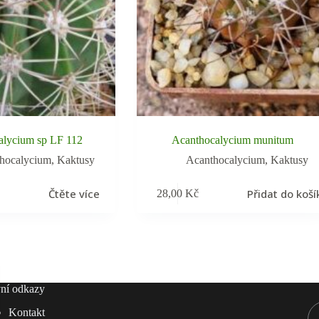
alycium sp LF 112
Acanthocalycium munitum
hocalycium
,
Kaktusy
Acanthocalycium
,
Kaktusy
Čtěte více
Přidat do koší
28,00
Kč
ní odkazy
Kontakt