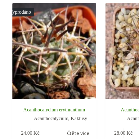
Vyprodáno
Acanthocalycium erythranthum
Acantho
Acanthocalycium
,
Kaktusy
Acant
Čtěte více
24,00
Kč
28,00
Kč