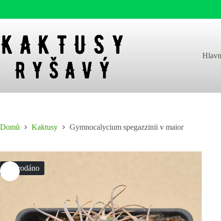
Skip
to
content
Hlavn
Domů
Kaktusy
Gymnocalycium spegazzinii v maior
Vyprodáno