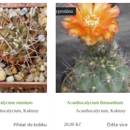
Vyprodáno
calycium munitum
Acanthocalycium thionanthum
hocalycium
,
Kaktusy
Acanthocalycium
,
Kaktusy
Přidat do košíku
Čtěte více
28,00
Kč