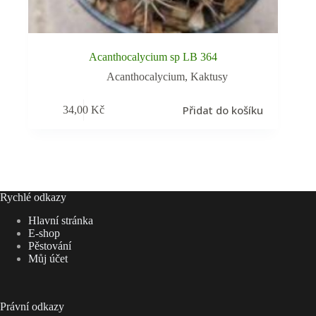
Acanthocalycium sp LB 364
Acanthocalycium
,
Kaktusy
Přidat do košíku
34,00
Kč
Rychlé odkazy
Hlavní stránka
E-shop
Pěstování
Můj účet
Právní odkazy