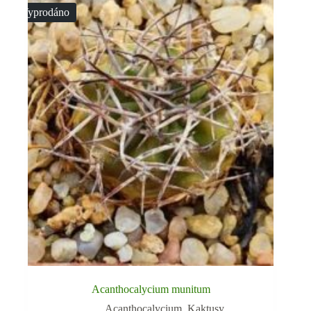
Vyprodáno
Acanthocalycium munitum
Acanthocalycium
,
Kaktusy