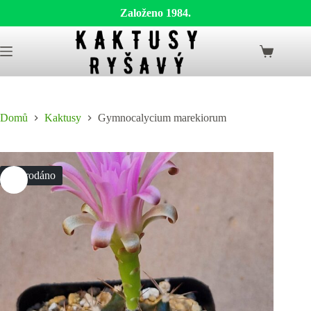
Založeno 1984.
Skip
to
Shopping
content
cart
Domů
Kaktusy
Gymnocalycium marekiorum
Vyprodáno