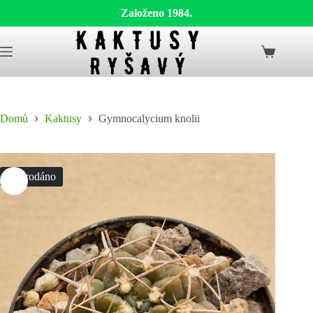
Založeno 1984.
Skip
to
Shopping
content
cart
Domů
Kaktusy
Gymnocalycium knolii
Vyprodáno