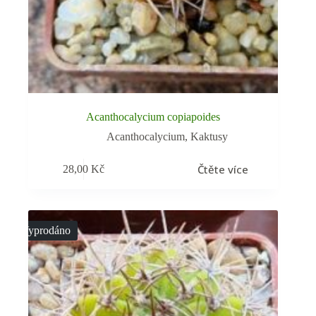
Acanthocalycium copiapoides
Acanthocalycium
,
Kaktusy
Čtěte více
28,00
Kč
Vyprodáno