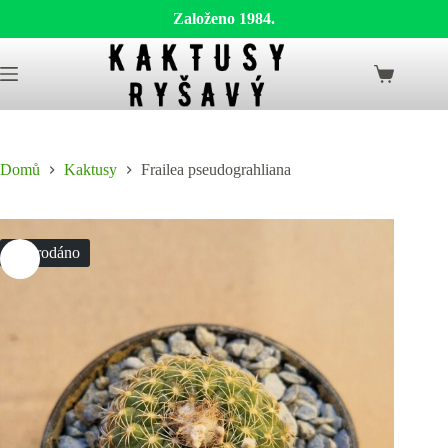
Založeno 1984.
Skip
to
Shopping
content
cart
Domů
Kaktusy
Frailea pseudograhliana
Vyprodáno