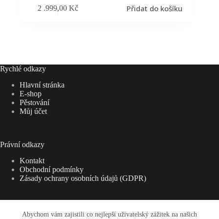
Přidat do košíku
2 .999,00
Kč
Rychlé odkazy
Hlavní stránka
E-shop
Pěstování
Můj účet
Právní odkazy
Kontakt
Obchodní podmínky
Zásady ochrany osobních údajů (GDPR)
Abychom vám zajistili co nejlepší uživatelský zážitek na našich
Adresa: