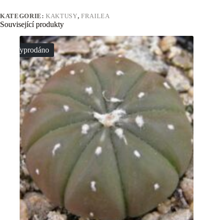
KATEGORIE:
KAKTUSY
,
FRAILEA
Související produkty
Vyprodáno