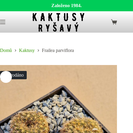
Založeno 1984.
Skip
to
Shopping
content
cart
Domů
Kaktusy
Frailea parviflora
Vyprodáno