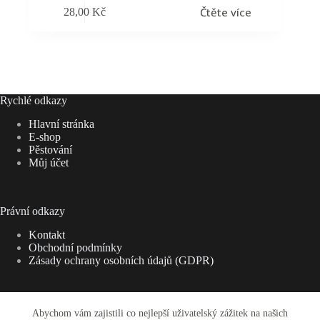
Čtěte více
28,00
Kč
Rychlé odkazy
Hlavní stránka
E-shop
Pěstování
Můj účet
Právní odkazy
Kontakt
Obchodní podmínky
Zásady ochrany osobních údajů (GDPR)
Abychom vám zajistili co nejlepší uživatelský zážitek na našich
Adresa: