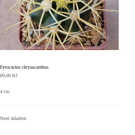
Ferocactus chrysacanthus
69,00
Kč
4 cm
Není skladem