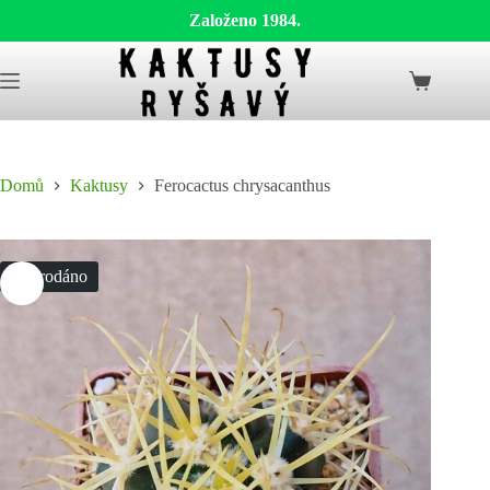
Založeno 1984.
Skip
to
Shopping
content
cart
Domů
Kaktusy
Ferocactus chrysacanthus
Vyprodáno