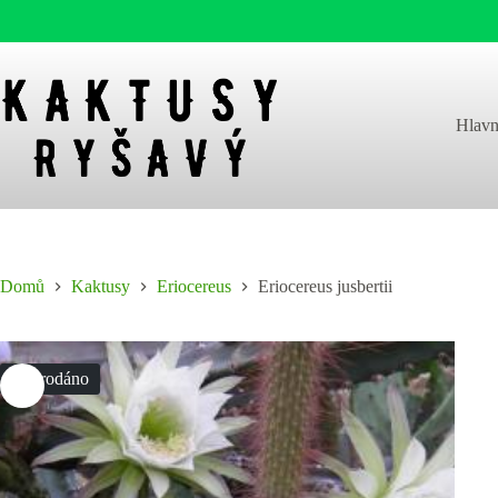
Skip
to
content
Hlavn
Domů
Kaktusy
Eriocereus
Eriocereus jusbertii
Vyprodáno