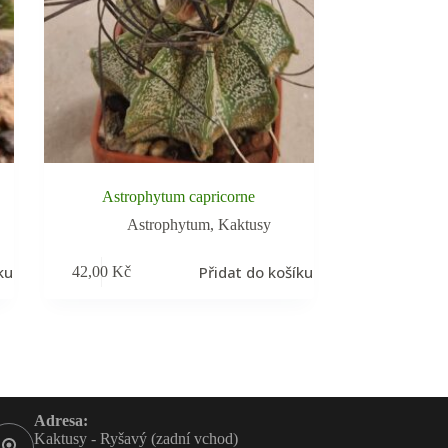
Astrophytum capricorne
Astrophytum
,
Kaktusy
ku
Přidat do košíku
42,00
Kč
Adresa:
Kaktusy - Ryšavý (zadní vchod)