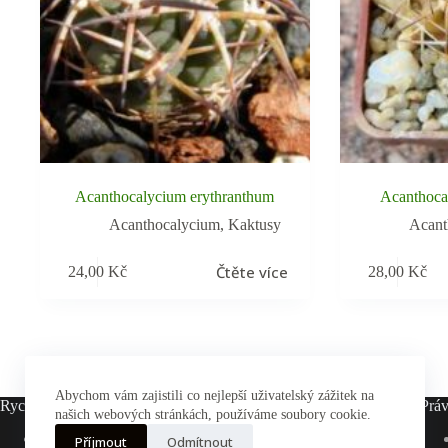
Acanthocalycium erythranthum
Acanthoca
Acanthocalycium
,
Kaktusy
Acant
Čtěte více
24,00
Kč
28,00
Kč
Abychom vám zajistili co nejlepší uživatelský zážitek na
Rychlé odkazy
Práv
našich webových stránkách, používáme soubory cookie.
Hlavní stránka
Příjmout
Odmítnout