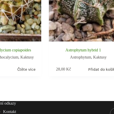
lycium copiapoides
Astrophytum hybrid 1
hocalycium
,
Kaktusy
Astrophytum
,
Kaktusy
Čtěte více
Přidat do koší
28,00
Kč
ní odkazy
Kontakt