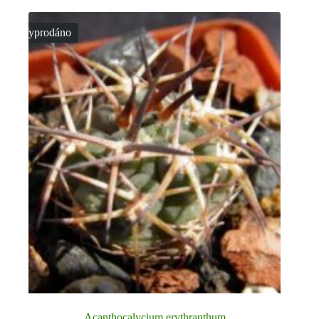
Vyprodáno
Acanthocalycium erythranthum