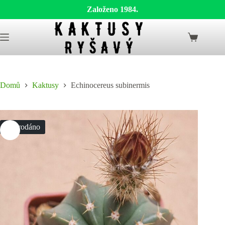
Založeno 1984.
Skip
to
Shopping
content
cart
Domů
Kaktusy
Echinocereus subinermis
Vyprodáno