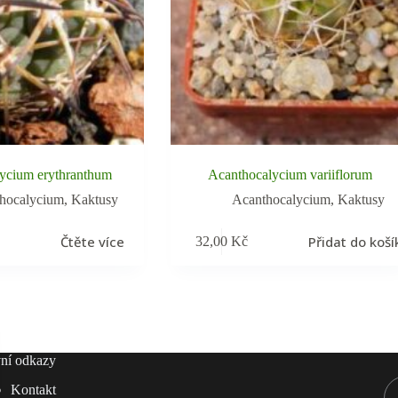
ycium erythranthum
Acanthocalycium variiflorum
hocalycium
,
Kaktusy
Acanthocalycium
,
Kaktusy
Čtěte více
Přidat do koší
32,00
Kč
ní odkazy
Kontakt