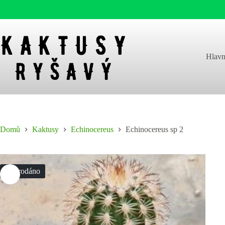
Skip
to
content
Hlavn
Domů
Kaktusy
Echinocereus
Echinocereus sp 2
Vyprodáno