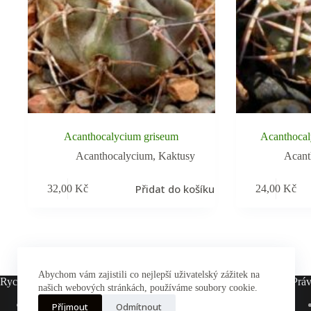
Acanthocalycium griseum
Acanthocal
Acanthocalycium
,
Kaktusy
Acant
Přidat do košíku
32,00
Kč
24,00
Kč
Abychom vám zajistili co nejlepší uživatelský zážitek na
Rychlé odkazy
Práv
našich webových stránkách, používáme soubory cookie.
Hlavní stránka
Příjmout
Odmítnout