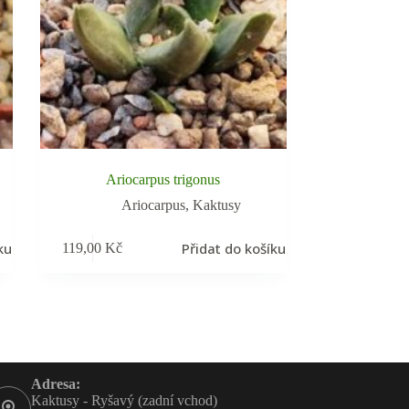
Ariocarpus trigonus
Ariocarpus
,
Kaktusy
ku
Přidat do košíku
119,00
Kč
Adresa:
Kaktusy - Ryšavý (zadní vchod)