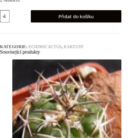
Echinocactus
Přidat do košíku
platyacanthus
množství
KATEGORIE:
ECHINOCACTUS
,
KAKTUSY
Související produkty