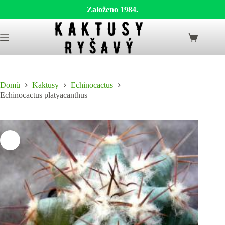
Založeno 1984.
Skip
to
Shopping
content
cart
Domů
Kaktusy
Echinocactus
Echinocactus platyacanthus