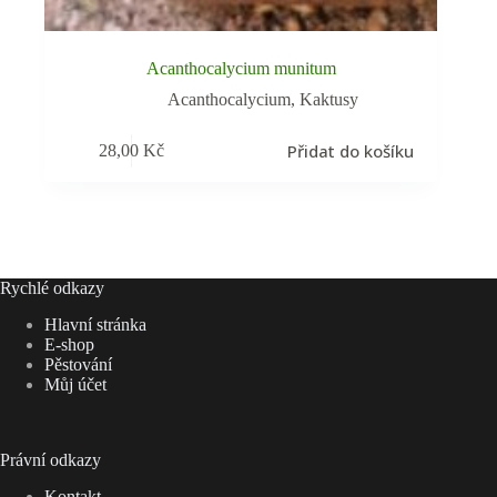
Acanthocalycium munitum
Acanthocalycium
,
Kaktusy
Přidat do košíku
28,00
Kč
Rychlé odkazy
Hlavní stránka
E-shop
Pěstování
Můj účet
Právní odkazy
Kontakt