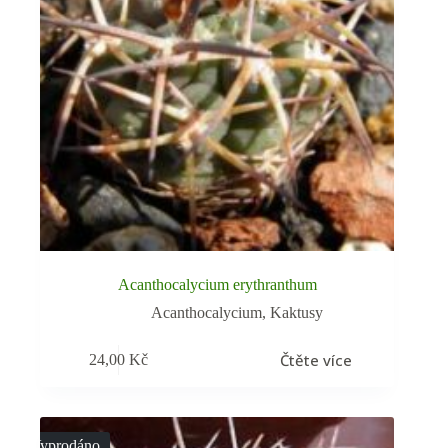
Acanthocalycium erythranthum
Acanthocalycium
,
Kaktusy
Čtěte více
24,00
Kč
Vyprodáno