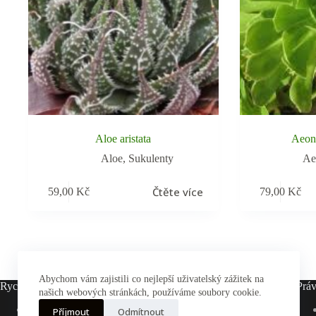
Aloe aristata
Aeon
Aloe
,
Sukulenty
Ae
Čtěte více
59,00
Kč
79,00
Kč
Abychom vám zajistili co nejlepší uživatelský zážitek na
Rychlé odkazy
Práv
našich webových stránkách, používáme soubory cookie.
Hlavní stránka
Příjmout
Odmítnout