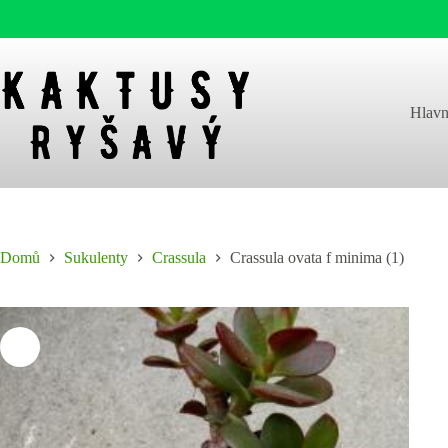
Skip
to
content
Hlavn
Domů
Sukulenty
Crassula
Crassula ovata f minima (1)