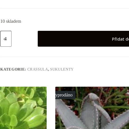
10 skladem
Crassula
ovata
Přidat d
f
minima
(1)
množství
KATEGORIE:
CRASSULA
,
SUKULENTY
Vyprodáno