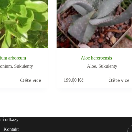
ium arboreum
Aloe hereroensis
onium
,
Sukulenty
Aloe
,
Sukulenty
Čtěte více
Čtěte více
199,00
Kč
ní odkazy
Kontakt