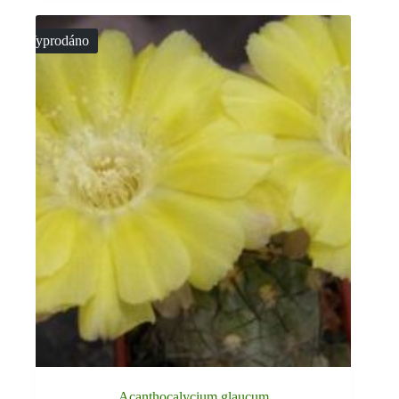
Vyprodáno
Acanthocalycium glaucum