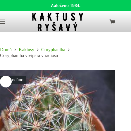
Založeno 1984.
Skip
to
Shopping
content
cart
Domů
Kaktusy
Coryphantha
Coryphantha vivipara v radiosa
Vyprodáno