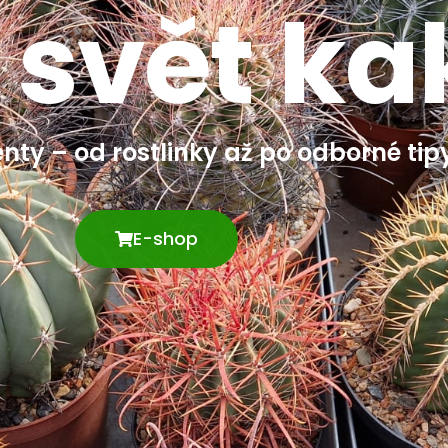
 svět ka
nty – od rostlinky až po odborné tip
E-shop