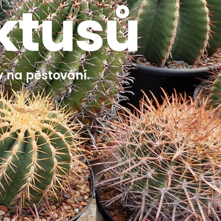
ktusů
y na pěstování.