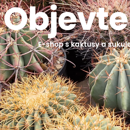
Objevte
E-shop s kaktusy a sukule