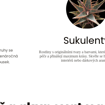
Sukulent
ruhy se
Rostliny s originálními tvary a barvami, kt
 nenáročná
péče a přinášejí maximum krásy. Skvěle se 
interiérů nebo dárkových ara
ousek.