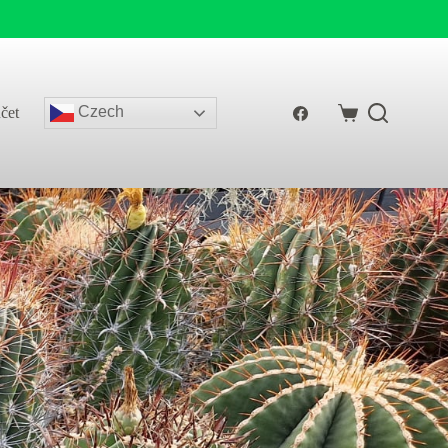
Czech
čet