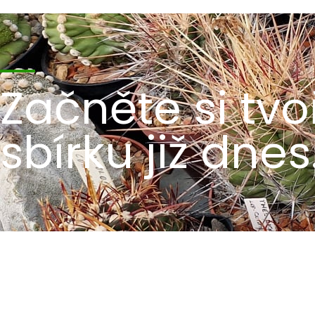
Začněte si tvoř
sbírku již dnes