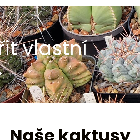
it vlastní
.
Naše kaktusy