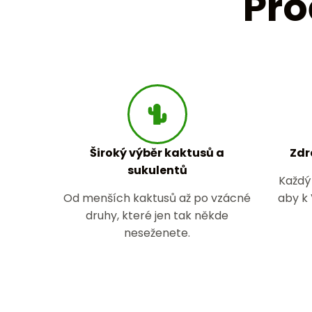
Pro
Široký výběr kaktusů a
Zdr
sukulentů
Každý 
Od menších kaktusů až po vzácné
aby k
druhy, které jen tak někde
neseženete.