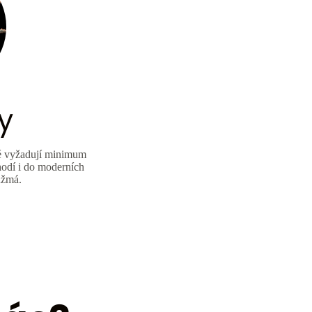
y
eré vyžadují minimum
hodí i do moderních
nžmá.