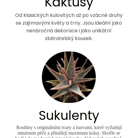
Kaktusy
Od klasických kulovitých až po vzácné druhy
se zajímavými květy a trny. Jsou ideální jako
nenáročná dekorace i jako unikátní
sběratelský kousek.
Sukulenty
Rostliny s originálními tvary a barvami, které vyžadují
minimum péče a přinášejí maximum krásy. Skvěle se