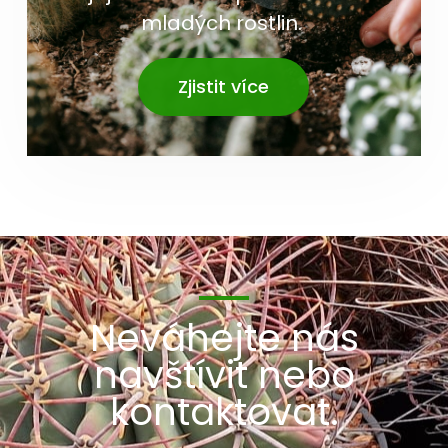
mladých rostlin.
Zjistit více
Neváhejte nás
navštívit nebo
kontaktovat.