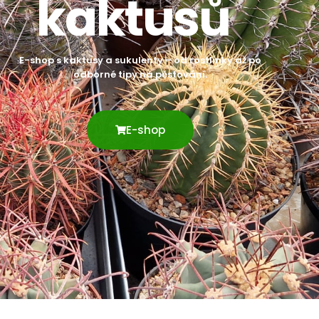
kaktusů
E-shop s kaktusy a sukulenty – od rostlinky až po
odborné tipy na pěstování.
E-shop