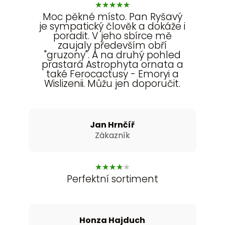
★
★
★
★
★
Moc pěkné místo. Pan Ryšavý
je sympatický člověk a dokáže i
poradit. V jeho sbírce mě
zaujaly především obří
"gruzony". A na druhý pohled
prastará Astrophyta ornata a
také Ferocactusy - Emoryi a
Wislizenii. Můžu jen doporučit.
Jan Hrnčíř
Zákazník
★
★
★
★
★
Perfektní sortiment
Honza Hajduch