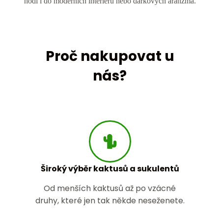
hodí i do moderních interiérů nebo dárkových aranžmá.
Proč nakupovat u
nás?
Široký výběr kaktusů a sukulentů
Od menších kaktusů až po vzácné
druhy, které jen tak někde neseženete.