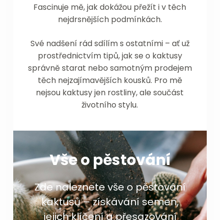
Fascinuje mě, jak dokážou přežít i v těch
nejdrsnějších podmínkách.
Své nadšení rád sdílím s ostatními – ať už
prostřednictvím tipů, jak se o kaktusy
správně starat nebo samotným prodejem
těch nejzajímavějších kousků. Pro mě
nejsou kaktusy jen rostliny, ale součást
životního stylu.
Vše o pěstování
Zde naleznete vše o pěstování
kaktusů – získávání semen,
jejich klíčení a přesazování