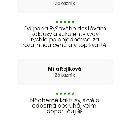
Zákazník
★
★
★
★
★
Od pana Ryšavého dostávám
kaktusy a sukulenty vždy
rychle po objednávce, za
rozumnou cenu a v top kvalitě.
Míla Rejlková
Zákazník
★
★
★
★
★
Nádherné kaktusy, skvělá
odborná obsluha, velmi
doporučuji.😀