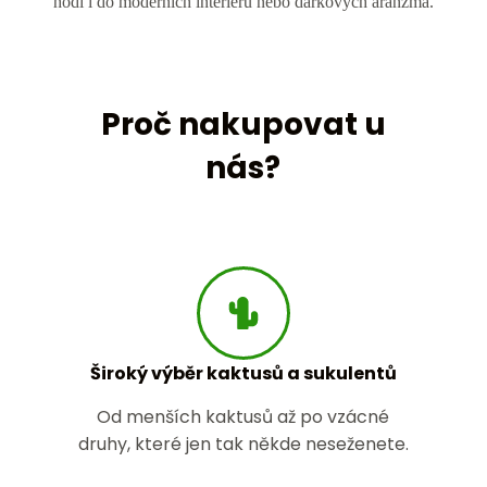
hodí i do moderních interiérů nebo dárkových aranžmá.
Proč nakupovat u
nás?
Široký výběr kaktusů a sukulentů
Od menších kaktusů až po vzácné
druhy, které jen tak někde neseženete.