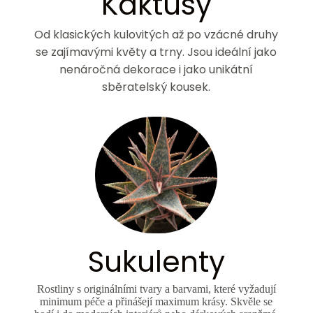
Kaktusy
Od klasických kulovitých až po vzácné druhy
se zajímavými květy a trny. Jsou ideální jako
nenáročná dekorace i jako unikátní
sběratelský kousek.
Sukulenty
Rostliny s originálními tvary a barvami, které vyžadují
minimum péče a přinášejí maximum krásy. Skvěle se