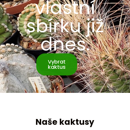
vlastní
sbírku již
dnes.
Vybrat
kaktus
Naše kaktusy