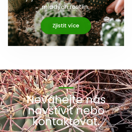
mladých rostlin.
Zjistit více
Neváhejte nás
navštívit nebo
kontaktovat.