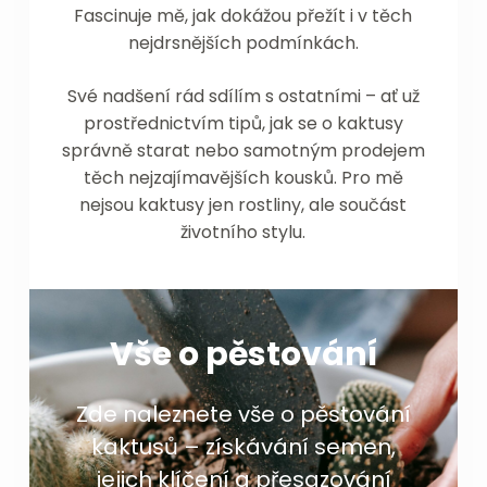
Fascinuje mě, jak dokážou přežít i v těch
nejdrsnějších podmínkách.
Své nadšení rád sdílím s ostatními – ať už
prostřednictvím tipů, jak se o kaktusy
správně starat nebo samotným prodejem
těch nejzajímavějších kousků. Pro mě
nejsou kaktusy jen rostliny, ale součást
životního stylu.
Vše o pěstování
Zde naleznete vše o pěstování
kaktusů – získávání semen,
jejich klíčení a přesazování