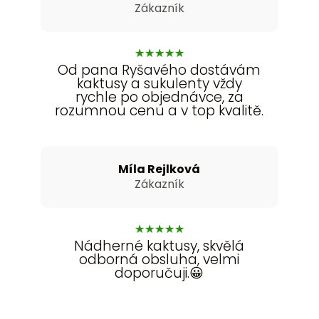
Zákazník
★
★
★
★
★
Od pana Ryšavého dostávám
kaktusy a sukulenty vždy
rychle po objednávce, za
rozumnou cenu a v top kvalitě.
Míla Rejlková
Zákazník
★
★
★
★
★
Nádherné kaktusy, skvělá
odborná obsluha, velmi
doporučuji.😀