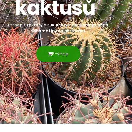
kaktusů
E-shop s kaktusy a sukulenty – od rostlinky až po
odborné tipy na pěstování.
E-shop