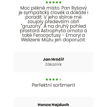
★
★
★
★
★
Moc pěkné místo. Pan Ryšavý
je sympatický člověk a dokáže i
poradit. V jeho sbírce mě
zaujaly především obří
"gruzony". A na druhý pohled
prastará Astrophyta ornata a
také Ferocactusy - Emoryi a
Wislizenii. Můžu jen doporučit.
Jan Hrnčíř
Zákazník
★
★
★
★
★
Perfektní sortiment
Honza Hajduch