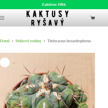
Založeno 1984.
Skip
to
Shopping
content
cart
Domů
Sbírkové rostliny
Thelocactus hexaedrophorus