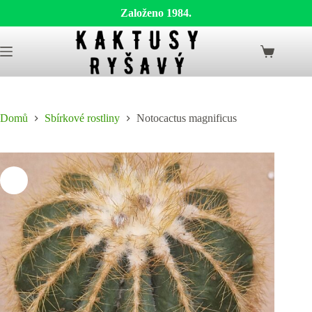
Založeno 1984.
Skip
to
Shopping
content
cart
Domů
Sbírkové rostliny
Notocactus magnificus