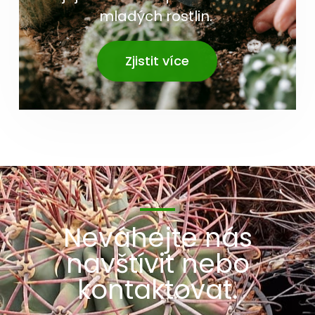
mladých rostlin.
Zjistit více
Neváhejte nás
navštívit nebo
kontaktovat.