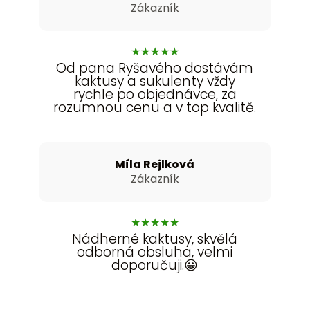
Zákazník
★
★
★
★
★
Od pana Ryšavého dostávám
kaktusy a sukulenty vždy
rychle po objednávce, za
rozumnou cenu a v top kvalitě.
Míla Rejlková
Zákazník
★
★
★
★
★
Nádherné kaktusy, skvělá
odborná obsluha, velmi
doporučuji.😀