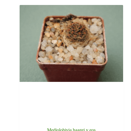
Mediolobivia haagei v eos