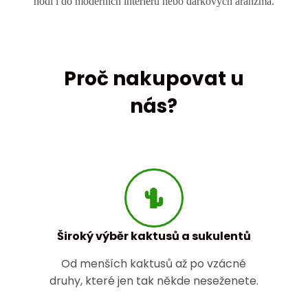
hodí i do moderních interiérů nebo dárkových aranžmá.
Proč nakupovat u
nás?
Široký výběr kaktusů a sukulentů
Od menších kaktusů až po vzácné
druhy, které jen tak někde neseženete.