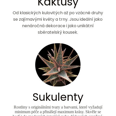
Kaktusy
Od klasických kulovitých až po vzácné druhy
se zajímavými květy a trny. Jsou ideální jako
nenáročná dekorace i jako unikátní
sběratelský kousek.
Sukulenty
Rostliny s originálními tvary a barvami, které vyžadují
minimum péče a přinášejí maximum krásy. Skvěle se