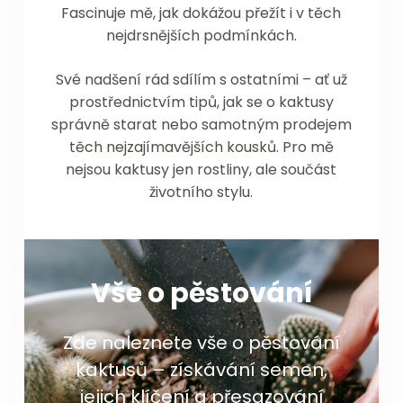
Fascinuje mě, jak dokážou přežít i v těch
nejdrsnějších podmínkách.
Své nadšení rád sdílím s ostatními – ať už
prostřednictvím tipů, jak se o kaktusy
správně starat nebo samotným prodejem
těch nejzajímavějších kousků. Pro mě
nejsou kaktusy jen rostliny, ale součást
životního stylu.
Vše o pěstování
Zde naleznete vše o pěstování
kaktusů – získávání semen,
jejich klíčení a přesazování