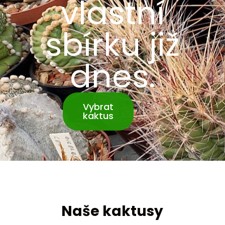
vlastní
sbírku již
dnes.
Vybrat
kaktus
Naše kaktusy