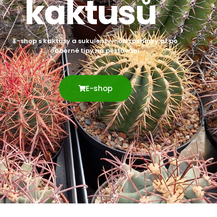
kaktusů
E-shop s kaktusy a sukulenty – od rostlinky až po
odborné tipy na pěstování.
E-shop