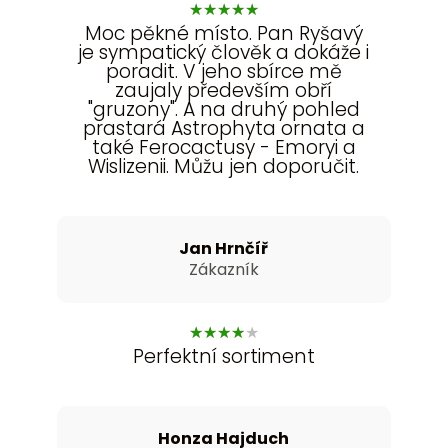
★
★
★
★
★
Moc pěkné místo. Pan Ryšavý
je sympatický člověk a dokáže i
poradit. V jeho sbírce mě
zaujaly především obří
"gruzony". A na druhý pohled
prastará Astrophyta ornata a
také Ferocactusy - Emoryi a
Wislizenii. Můžu jen doporučit.
Jan Hrnčíř
Zákazník
★
★
★
★
★
Perfektní sortiment
Honza Hajduch