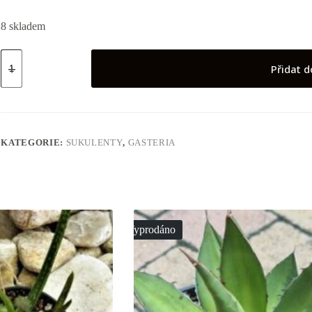
8 skladem
Gasteria
cv.Little
Přidat d
Warty
množství
KATEGORIE:
SUKULENTY
,
GASTERIA
Vyprodáno