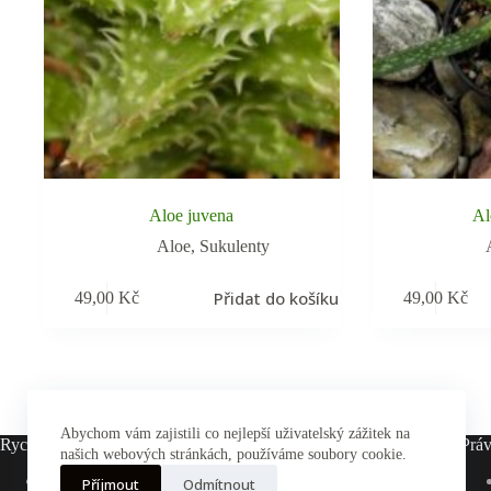
Aloe juvena
Al
Aloe
,
Sukulenty
Přidat do košíku
49,00
Kč
49,00
Kč
Abychom vám zajistili co nejlepší uživatelský zážitek na
Rychlé odkazy
Práv
našich webových stránkách, používáme soubory cookie.
Hlavní stránka
Příjmout
Odmítnout