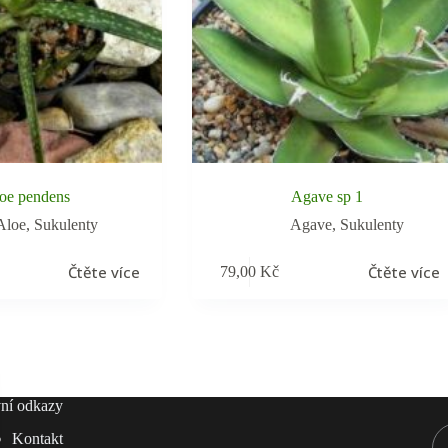
oe pendens
Agave sp 1
Aloe
,
Sukulenty
Agave
,
Sukulenty
Čtěte více
Čtěte více
79,00
Kč
ní odkazy
Kontakt