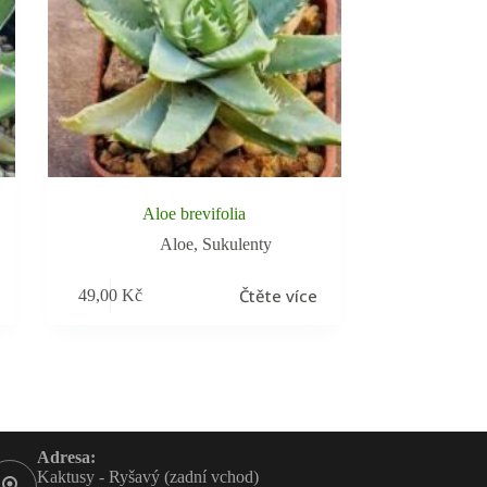
Aloe brevifolia
Aloe
,
Sukulenty
Čtěte více
49,00
Kč
Adresa:
Kaktusy - Ryšavý (zadní vchod)